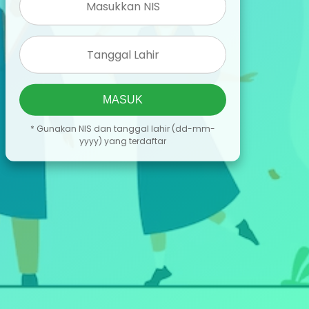
MASUK
* Gunakan NIS dan tanggal lahir (dd-mm-
yyyy) yang terdaftar