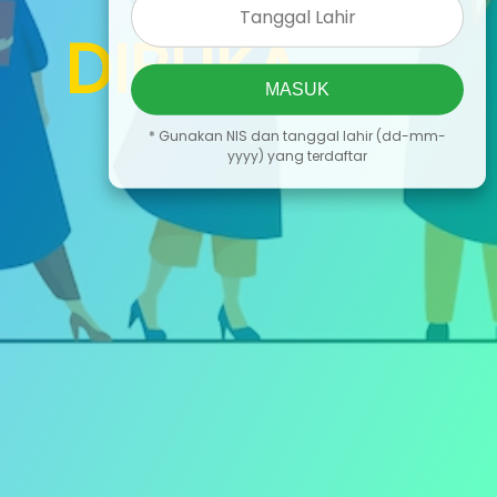
DIBUKA
MASUK
* Gunakan NIS dan tanggal lahir (dd-mm-
yyyy) yang terdaftar